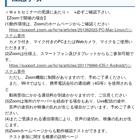
＜Ｗｅｂセミナーの受講にあたり＞ ※必ずご確認下さい。
【Zoomで開催の場合】
(1)動作環境は、Zoomのホームページからご確認ください
https://support.zoom.us/hc/ja/articles/201362023-PC-Mac-Linuxのシ
ステム要件
カメラ付き、マイク付きのPCまたはWebカメラ、マイクをご使用い
ただきます。
(2)Zoomは仕様上、スマートフォン及びタブレットからもご参加可能で
す。
https://support.zoom.us/hc/ja/articles/201179966-iOSとAndroidのシ
ステム要件
ただし、Zoom機能に制限がありますので、予めご了承ください。
また、Wi-fiではなく、携帯電話会社の通信網（4G等）を使用される
と
動画受信にかかる通信料が別途かかりますので、ご注意ください
(3)Zoomは海外のサーバーを経由する場合もあり、Live配信の途中、
音声の途切れや映像の乱れが生じる場合がございます。予めご了承く
ださい。
(4)またご受講される通信環境により、音声の途切れ、映像の乱れが生
じます。
(5)Zoomホームページからも動作確認テストができます。
テスト参加に関する概要の説明ページ