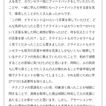
人を見て、カウンセラー役にフィードバックをしていただいた
ことや、一緒に学んだ仲間たちへフィードバックをする姿を見
て、吸収したことがたくさんあったからです。
「この時、クライエントは○○という言葉を発していたけど、ど
んな気持ちだったと思う？クライエントはカウンセラーが○○と
いう言葉を発した時に表情が変わったけど、何を伝えたくてそ
の言葉を使ったの？」など、クライエントもカウンセラーもよ
く見てくださったことにも驚きましたが、クライエントもカウ
ンセラーも双方の言葉や表情を見落としがないくらい観察して
いるテクノファの先生に教えていただいたことで、初めて傾聴
することの意味に気づけたのだと思います。同時に、人の気持
ちに寄り添うことでたくさんの人が救われること中途半端な傾
聴でクライエントが傷ついてしまうこと、それを防ぐために学
びつづける必要性を知りました。
テクノファの受講生だった頃、印象深く残ったことが傾聴に
関することで、資格を取得した後は傾聴に特化して人の支援に
あたることが多かったと思います。しかし、アサーションや、
様々な理論や労働法などの知識が人を支援する上で大切だとい