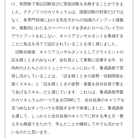
け、初受験で筆記試験並びに実技試験を合格することができま
した。テクノファのカリキュラムは、国家試験の対策だけでは
なく、各専門領域における先生方からの知識のインプット講義
や、複数回にわたるスーパーバイズを含めたロールプレイでの
アウトプットをおこない、キャリアコンサルタントを養成する
ことに焦点を当てて設計されていることを深く感じました。
試験合格後、キャリアコンサルタントとしてクライエントの
話を聴くときのみならず、会社員として業務に従事する中、社
内外の人たちとのコミュニケーションにおいて、養成講座で習
得し活かしていることは、「話を聴くときの姿勢・信頼関係を
築くスキル」と「話を聴くときの姿勢・基盤を自分自身で整え
てあげるスキル」だと感じています。これらは、養成講座序盤
のカリキュラムの一つであるCDWにて、自分自身のキャリアを
見つめなおすノウハウを実践する中で体感しました。養成講座
を通じて、しっかりと自分自身のキャリアに対する考え方・整
え方も構築できたので、学んだことが継続して今でも活かせて
いるのだと思います。