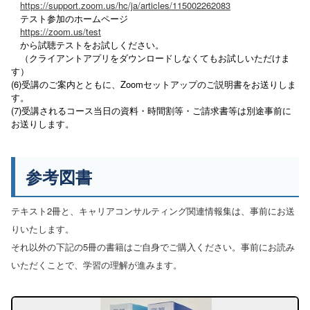
https://support.zoom.us/hc/ja/articles/115002262083
テスト参加のホームページ
https://zoom.us/test
から試聴テストをお試しください。
（クライアントアプリをダウンロードしなくてもお試しいただけま
す）
(6)受講のご案内とともに、Zoomセットアップのご説明書をお送りしま
す。
(7)受講されるコース当日の資料・時間割等・ご請求書等は別途事前に
お送りします。
参考図書
テキスト2冊と、キャリアコンサルティング関連情報集は、事前にお送
りいたします。
それ以外の下記の5冊の書籍はご自身でご購入ください。事前にお読み
いただくことで、学習の理解が進みます。