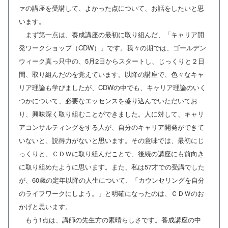
ァの講座を受講して、よかった点について、お話をしたいと思
います。
まず第一点は、養成講座の最初に取り組んだ、「キャリア開
発ワークショップ（CDW）」です。我々の期では、ゴールデン
ウィーク真っ只中の、5月2日からスタートし、じっくりと２日
間、取り組んだのを覚えています。以降の講座で、色々なキャ
リア理論も学びましたが、CDWの中でも、キャリア理論のいく
つかについて、必要なエッセンスを盛り込んでいただいてお
り、興味深く取り組むことができました。人に対して、キャリ
アコンサルティングをする人が、自分のキャリア開発ができて
いないと、説得力がないと思います。その意味では、最初にじ
っくりと、ＣＤＷに取り組んだことで、後続の講座にも前向き
に取り組めたように思います。また、私は57才での受講でした
が、60歳の定年以降の人生について、「カウンセリングを自分
のライフワークにしよう。」と明確になったのは、ＣＤＷのお
かげと思います。
もう1点は、講師の先生方の素晴らしさです。養成講座の中