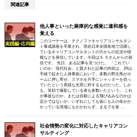
関連記事
他人事といった麻痺的な感覚に違和感を
覚える
このコーナーは、テクノファキャリアコンサルタン
ト養成講座を卒業され、現在日本全国各地で活躍し
ているキャリアコンサルタントの方からの近況や情
報などを発信しています。今回はＳ.Ｓさんからの発
信です。 先日、ある記事を見つけた。 「これでい
いのか、現代社会」と題された記事の内容は、JR山
手線で起きた人身事故において、多数の野次馬がホ
ームに押し寄せ、スマホを片手にシャッターを切っ
ていたという異様な光景に対するものだった。しか
も、笑顔で撮影している者も多数いたという。 これ
が事故なのか、または自殺による飛び込みなのかは
定かではないが、いずれにしても仮にも人の命がか
かっている現場にもかかわらず、まるでを覚 …
社会情勢の変化に対応したキャリアコン
サルティング