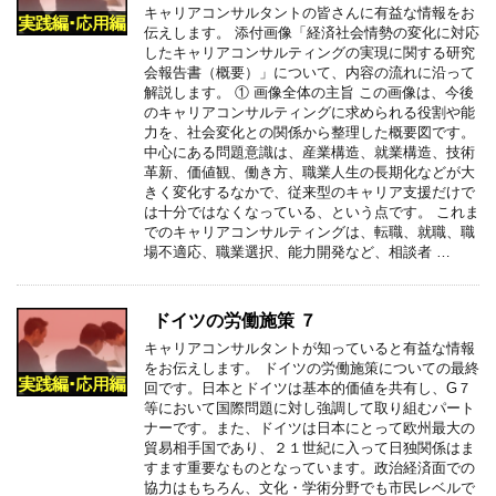
キャリアコンサルタントの皆さんに有益な情報をお
伝えします。 添付画像「経済社会情勢の変化に対応
したキャリアコンサルティングの実現に関する研究
会報告書（概要）」について、内容の流れに沿って
解説します。 ① 画像全体の主旨 この画像は、今後
のキャリアコンサルティングに求められる役割や能
力を、社会変化との関係から整理した概要図です。
中心にある問題意識は、産業構造、就業構造、技術
革新、価値観、働き方、職業人生の長期化などが大
きく変化するなかで、従来型のキャリア支援だけで
は十分ではなくなっている、という点です。 これま
でのキャリアコンサルティングは、転職、就職、職
場不適応、職業選択、能力開発など、相談者 …
ドイツの労働施策 ７
キャリアコンサルタントが知っていると有益な情報
をお伝えします。 ドイツの労働施策についての最終
回です。日本とドイツは基本的価値を共有し、G７
等において国際問題に対し強調して取り組むパート
ナーです。また、ドイツは日本にとって欧州最大の
貿易相手国であり、２１世紀に入って日独関係はま
すます重要なものとなっています。政治経済面での
協力はもちろん、文化・学術分野でも市民レベルで