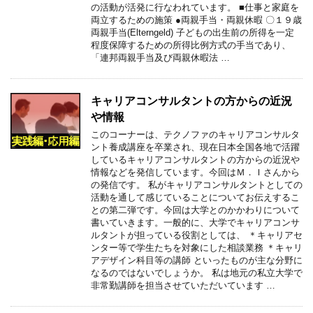
の活動が活発に行なわれています。 ■仕事と家庭を
両立するための施策 ●両親手当・両親休暇 〇１９歳
両親手当(Elterngeld) 子どもの出生前の所得を一定
程度保障するための所得比例方式の手当であり、
「連邦両親手当及び両親休暇法 …
キャリアコンサルタントの方からの近況
や情報
このコーナーは、テクノファのキャリアコンサルタ
ント養成講座を卒業され、現在日本全国各地で活躍
しているキャリアコンサルタントの方からの近況や
情報などを発信しています。今回はＭ．Ｉさんから
の発信です。 私がキャリアコンサルタントとしての
活動を通して感じていることについてお伝えするこ
との第二弾です。今回は大学とのかかわりについて
書いていきます。一般的に、大学でキャリアコンサ
ルタントが担っている役割としては、 ＊キャリアセ
ンター等で学生たちを対象にした相談業務 ＊キャリ
アデザイン科目等の講師 といったものが主な分野に
なるのではないでしょうか。 私は地元の私立大学で
非常勤講師を担当させていただいています …