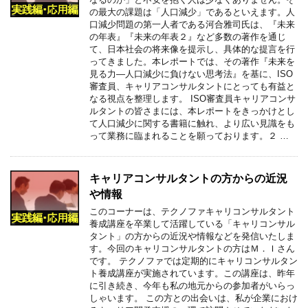
の最大の課題は「人口減少」であるといえます。人
口減少問題の第一人者である河合雅司氏は、『未来
の年表』『未来の年表２』など多数の著作を通じ
て、日本社会の将来像を提示し、具体的な提言を行
ってきました。本レポートでは、その著作『未来を
見る力―人口減少に負けない思考法』を基に、ISO
審査員、キャリアコンサルタントにとっても有益と
なる視点を整理します。 ISO審査員キャリアコンサ
ルタントの皆さまには、本レポートをきっかけとし
て人口減少に関する書籍に触れ、より広い見識をも
って業務に臨まれることを願っております。２ …
キャリアコンサルタントの方からの近況
や情報
このコーナーは、テクノファキャリコンサルタント
養成講座を卒業して活躍している「キャリコンサル
タント」の方からの近況や情報などを発信いたしま
す。今回のキャリコンサルタントの方はＭ．Ｉさん
です。 テクノファでは定期的にキャリコンサルタン
ト養成講座が実施されています。この講座は、昨年
に引き続き、今年も私の地元からの参加者がいらっ
しゃいます。 この方との出会いは、私が企業におけ