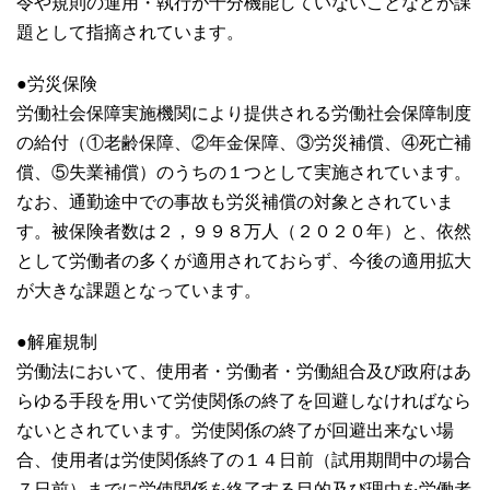
令や規則の運用・執行が十分機能していないことなどが課
題として指摘されています。
●労災保険
労働社会保障実施機関により提供される労働社会保障制度
の給付（①老齢保障、②年金保障、③労災補償、④死亡補
償、⑤失業補償）のうちの１つとして実施されています。
なお、通勤途中での事故も労災補償の対象とされていま
す。被保険者数は２，９９８万人（２０２０年）と、依然
として労働者の多くが適用されておらず、今後の適用拡大
が大きな課題となっています。
●解雇規制
労働法において、使用者・労働者・労働組合及び政府はあ
らゆる手段を用いて労使関係の終了を回避しなければなら
ないとされています。労使関係の終了が回避出来ない場
合、使用者は労使関係終了の１４日前（試用期間中の場合
７日前）までに労使関係を終了する目的及び理由を労働者