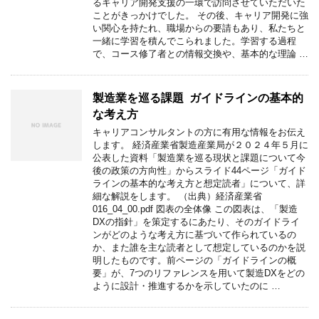
るキャリア開発支援の一環で訪問させていただいた
ことがきっかけでした。 その後、キャリア開発に強
い関心を持たれ、職場からの要請もあり、私たちと
一緒に学習を積んでこられました。学習する過程
で、コース修了者との情報交換や、基本的な理論 …
製造業を巡る課題 ガイドラインの基本的
な考え方
キャリアコンサルタントの方に有用な情報をお伝え
します。 経済産業省製造産業局が２０２４年５月に
公表した資料「製造業を巡る現状と課題について今
後の政策の方向性」からスライド44ページ「ガイド
ラインの基本的な考え方と想定読者」について、詳
細な解説をします。 （出典）経済産業省
016_04_00.pdf 図表の全体像 この図表は、「製造
DXの指針」を策定するにあたり、そのガイドライ
ンがどのような考え方に基づいて作られているの
か、また誰を主な読者として想定しているのかを説
明したものです。前ページの「ガイドラインの概
要」が、7つのリファレンスを用いて製造DXをどの
ように設計・推進するかを示していたのに …