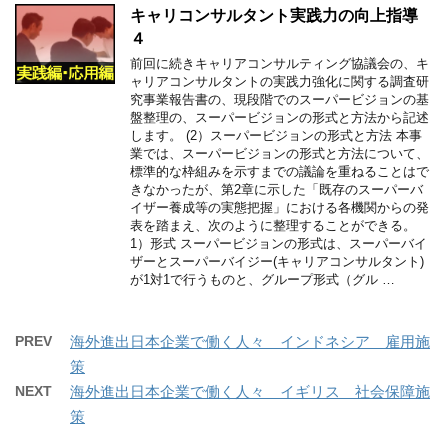
キャリコンサルタント実践力の向上指導
４
前回に続きキャリアコンサルティング協議会の、キ
ャリアコンサルタントの実践力強化に関する調査研
究事業報告書の、現段階でのスーパービジョンの基
盤整理の、スーパービジョンの形式と方法から記述
します。 (2）スーパービジョンの形式と方法 本事
業では、スーパービジョンの形式と方法について、
標準的な枠組みを示すまでの議論を重ねることはで
きなかったが、第2章に示した「既存のスーパーバ
イザー養成等の実態把握」における各機関からの発
表を踏まえ、次のように整理することができる。
1）形式 スーパービジョンの形式は、スーパーバイ
ザーとスーパーバイジー(キャリアコンサルタント)
が1対1で行うものと、グループ形式（グル …
PREV
海外進出日本企業で働く人々＿インドネシア＿雇用施
策
NEXT
海外進出日本企業で働く人々＿イギリス＿社会保障施
策